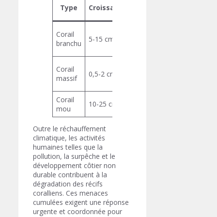
Durée
Type
Croissance/an
Profondeur
de vie
50-
Corail
5-15 cm
100
5-30 m
branchu
ans
300-
Corail
0,5-2 cm
900
10-50 m
massif
ans
Corail
50-80
10-25 cm
15-40 m
mou
ans
Outre le réchauffement
climatique, les activités
humaines telles que la
pollution, la surpêche et le
développement côtier non
durable contribuent à la
dégradation des récifs
coralliens. Ces menaces
cumulées exigent une réponse
urgente et coordonnée pour